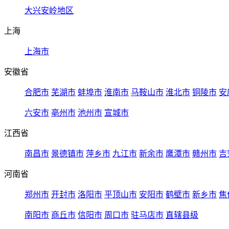
大兴安岭地区
上海
上海市
安徽省
合肥市
芜湖市
蚌埠市
淮南市
马鞍山市
淮北市
铜陵市
安
六安市
亳州市
池州市
宣城市
江西省
南昌市
景德镇市
萍乡市
九江市
新余市
鹰潭市
赣州市
吉
河南省
郑州市
开封市
洛阳市
平顶山市
安阳市
鹤壁市
新乡市
焦
南阳市
商丘市
信阳市
周口市
驻马店市
直辖县级