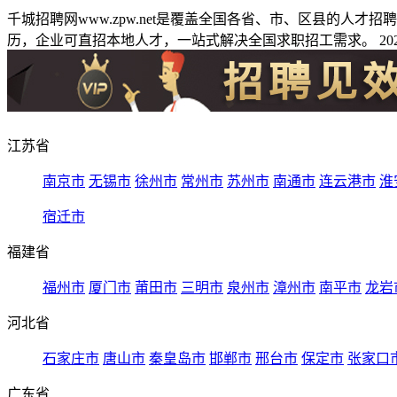
千城招聘网www.zpw.net是覆盖全国各省、市、区县的人
历，企业可直招本地人才，一站式解决全国求职招工需求。 2026
江苏省
南京市
无锡市
徐州市
常州市
苏州市
南通市
连云港市
淮
宿迁市
福建省
福州市
厦门市
莆田市
三明市
泉州市
漳州市
南平市
龙岩
河北省
石家庄市
唐山市
秦皇岛市
邯郸市
邢台市
保定市
张家口
广东省