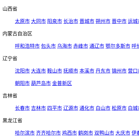
山西省
太原市
大同市
阳泉市
长治市
晋城市
朔州市
晋中市
运城
内蒙古自治区
呼和浩特市
包头市
乌海市
赤峰市
通辽市
鄂尔多斯市
呼
辽宁省
沈阳市
大连市
鞍山市
抚顺市
本溪市
丹东市
锦州市
营口
朝阳市
葫芦岛市
金普新区
吉林省
长春市
吉林市
四平市
辽源市
通化市
白山市
松原市
白城
黑龙江省
哈尔滨市
齐齐哈尔市
鸡西市
鹤岗市
双鸭山市
大庆市
伊