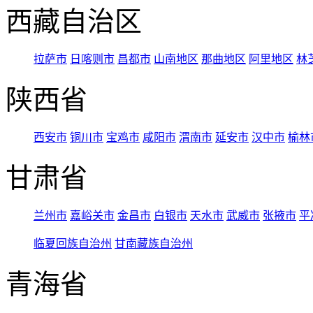
西藏自治区
拉萨市
日喀则市
昌都市
山南地区
那曲地区
阿里地区
林
陕西省
西安市
铜川市
宝鸡市
咸阳市
渭南市
延安市
汉中市
榆林
甘肃省
兰州市
嘉峪关市
金昌市
白银市
天水市
武威市
张掖市
平
临夏回族自治州
甘南藏族自治州
青海省