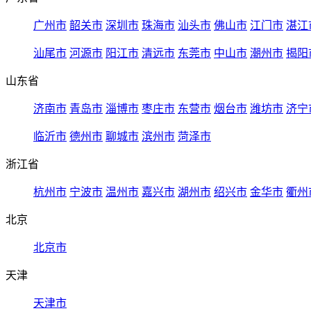
广州市
韶关市
深圳市
珠海市
汕头市
佛山市
江门市
湛江
汕尾市
河源市
阳江市
清远市
东莞市
中山市
潮州市
揭阳
山东省
济南市
青岛市
淄博市
枣庄市
东营市
烟台市
潍坊市
济宁
临沂市
德州市
聊城市
滨州市
菏泽市
浙江省
杭州市
宁波市
温州市
嘉兴市
湖州市
绍兴市
金华市
衢州
北京
北京市
天津
天津市