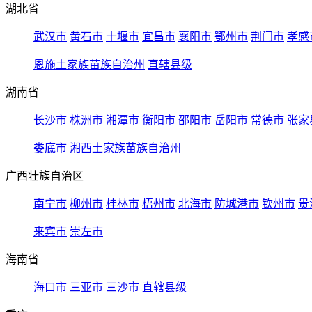
湖北省
武汉市
黄石市
十堰市
宜昌市
襄阳市
鄂州市
荆门市
孝感
恩施土家族苗族自治州
直辖县级
湖南省
长沙市
株洲市
湘潭市
衡阳市
邵阳市
岳阳市
常德市
张家
娄底市
湘西土家族苗族自治州
广西壮族自治区
南宁市
柳州市
桂林市
梧州市
北海市
防城港市
钦州市
贵
来宾市
崇左市
海南省
海口市
三亚市
三沙市
直辖县级