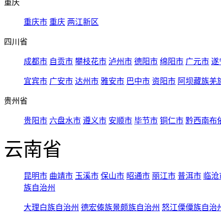
重庆
重庆市
重庆
两江新区
四川省
成都市
自贡市
攀枝花市
泸州市
德阳市
绵阳市
广元市
遂
宜宾市
广安市
达州市
雅安市
巴中市
资阳市
阿坝藏族羌
贵州省
贵阳市
六盘水市
遵义市
安顺市
毕节市
铜仁市
黔西南布
云南省
昆明市
曲靖市
玉溪市
保山市
昭通市
丽江市
普洱市
临沧
族自治州
大理白族自治州
德宏傣族景颇族自治州
怒江傈僳族自治