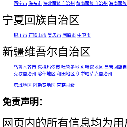
西宁市
海东市
海北藏族自治州
黄南藏族自治州
海南藏族
宁夏回族自治区
银川市
石嘴山市
吴忠市
固原市
中卫市
新疆维吾尔自治区
乌鲁木齐市
克拉玛依市
吐鲁番地区
哈密地区
昌吉回族自
克孜自治州
喀什地区
和田地区
伊犁哈萨克自治州
塔城地区
阿勒泰地区
直辖县级
免责声明：
网页内的所有信息均为用