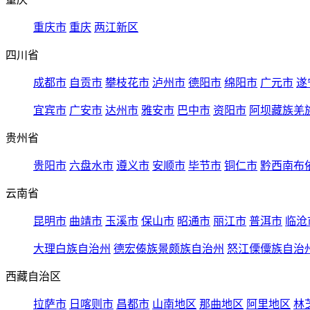
重庆市
重庆
两江新区
四川省
成都市
自贡市
攀枝花市
泸州市
德阳市
绵阳市
广元市
遂
宜宾市
广安市
达州市
雅安市
巴中市
资阳市
阿坝藏族羌
贵州省
贵阳市
六盘水市
遵义市
安顺市
毕节市
铜仁市
黔西南布
云南省
昆明市
曲靖市
玉溪市
保山市
昭通市
丽江市
普洱市
临沧
大理白族自治州
德宏傣族景颇族自治州
怒江傈僳族自治
西藏自治区
拉萨市
日喀则市
昌都市
山南地区
那曲地区
阿里地区
林