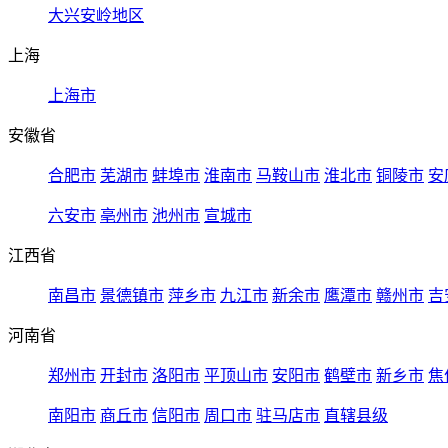
大兴安岭地区
上海
上海市
安徽省
合肥市
芜湖市
蚌埠市
淮南市
马鞍山市
淮北市
铜陵市
安
六安市
亳州市
池州市
宣城市
江西省
南昌市
景德镇市
萍乡市
九江市
新余市
鹰潭市
赣州市
吉
河南省
郑州市
开封市
洛阳市
平顶山市
安阳市
鹤壁市
新乡市
焦
南阳市
商丘市
信阳市
周口市
驻马店市
直辖县级