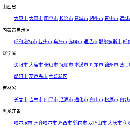
山西省
太原市
大同市
阳泉市
长治市
晋城市
朔州市
晋中市
运城
内蒙古自治区
呼和浩特市
包头市
乌海市
赤峰市
通辽市
鄂尔多斯市
呼
辽宁省
沈阳市
大连市
鞍山市
抚顺市
本溪市
丹东市
锦州市
营口
朝阳市
葫芦岛市
金普新区
吉林省
长春市
吉林市
四平市
辽源市
通化市
白山市
松原市
白城
黑龙江省
哈尔滨市
齐齐哈尔市
鸡西市
鹤岗市
双鸭山市
大庆市
伊