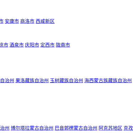
市
安康市
商洛市
西咸新区
凉市
酒泉市
庆阳市
定西市
陇南市
自治州
果洛藏族自治州
玉树藏族自治州
海西蒙古族藏族自治州
治州
博尔塔拉蒙古自治州
巴音郭楞蒙古自治州
阿克苏地区
克孜