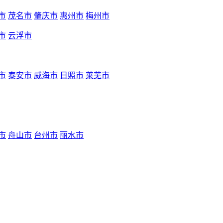
市
茂名市
肇庆市
惠州市
梅州市
市
云浮市
市
泰安市
威海市
日照市
莱芜市
市
舟山市
台州市
丽水市