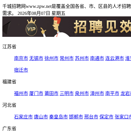
千城招聘网www.zpw.net是覆盖全国各省、市、区县的
需求。 2026年08月07日 星期五
江苏省
南京市
无锡市
徐州市
常州市
苏州市
南通市
连云港市
淮
宿迁市
福建省
福州市
厦门市
莆田市
三明市
泉州市
漳州市
南平市
龙岩
河北省
石家庄市
唐山市
秦皇岛市
邯郸市
邢台市
保定市
张家口
广东省