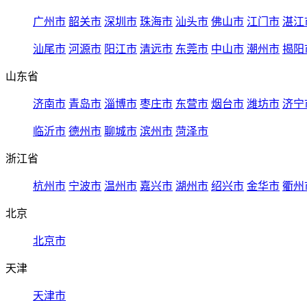
广州市
韶关市
深圳市
珠海市
汕头市
佛山市
江门市
湛江
汕尾市
河源市
阳江市
清远市
东莞市
中山市
潮州市
揭阳
山东省
济南市
青岛市
淄博市
枣庄市
东营市
烟台市
潍坊市
济宁
临沂市
德州市
聊城市
滨州市
菏泽市
浙江省
杭州市
宁波市
温州市
嘉兴市
湖州市
绍兴市
金华市
衢州
北京
北京市
天津
天津市