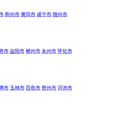
市
荆州市
黄冈市
咸宁市
随州市
界市
益阳市
郴州市
永州市
怀化市
港市
玉林市
百色市
贺州市
河池市