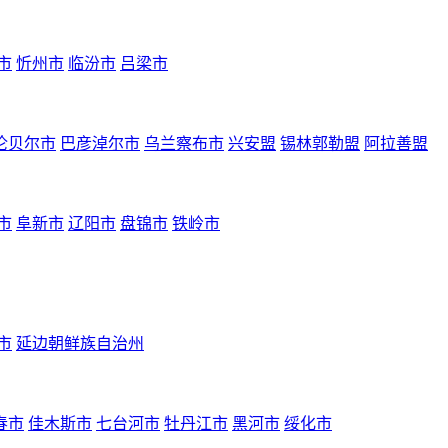
市
忻州市
临汾市
吕梁市
伦贝尔市
巴彦淖尔市
乌兰察布市
兴安盟
锡林郭勒盟
阿拉善盟
市
阜新市
辽阳市
盘锦市
铁岭市
市
延边朝鲜族自治州
春市
佳木斯市
七台河市
牡丹江市
黑河市
绥化市