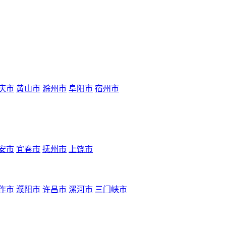
庆市
黄山市
滁州市
阜阳市
宿州市
安市
宜春市
抚州市
上饶市
作市
濮阳市
许昌市
漯河市
三门峡市