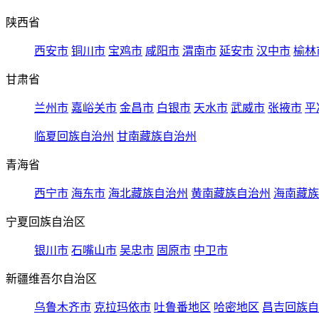
陕西省
西安市
铜川市
宝鸡市
咸阳市
渭南市
延安市
汉中市
榆林
甘肃省
兰州市
嘉峪关市
金昌市
白银市
天水市
武威市
张掖市
平
临夏回族自治州
甘南藏族自治州
青海省
西宁市
海东市
海北藏族自治州
黄南藏族自治州
海南藏族
宁夏回族自治区
银川市
石嘴山市
吴忠市
固原市
中卫市
新疆维吾尔自治区
乌鲁木齐市
克拉玛依市
吐鲁番地区
哈密地区
昌吉回族自