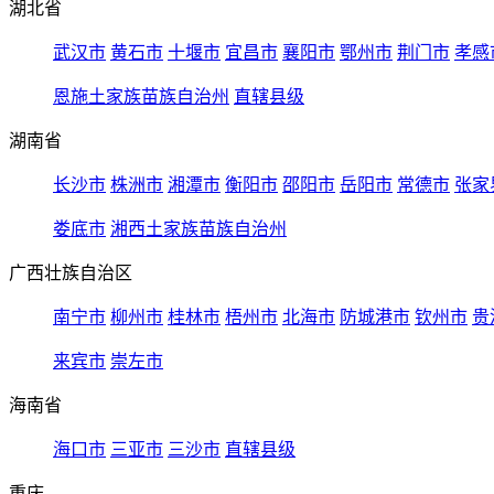
湖北省
武汉市
黄石市
十堰市
宜昌市
襄阳市
鄂州市
荆门市
孝感
恩施土家族苗族自治州
直辖县级
湖南省
长沙市
株洲市
湘潭市
衡阳市
邵阳市
岳阳市
常德市
张家
娄底市
湘西土家族苗族自治州
广西壮族自治区
南宁市
柳州市
桂林市
梧州市
北海市
防城港市
钦州市
贵
来宾市
崇左市
海南省
海口市
三亚市
三沙市
直辖县级
重庆