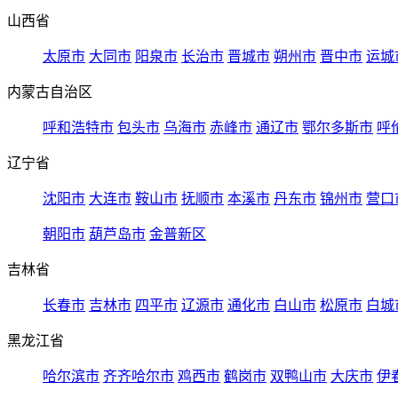
山西省
太原市
大同市
阳泉市
长治市
晋城市
朔州市
晋中市
运城
内蒙古自治区
呼和浩特市
包头市
乌海市
赤峰市
通辽市
鄂尔多斯市
呼
辽宁省
沈阳市
大连市
鞍山市
抚顺市
本溪市
丹东市
锦州市
营口
朝阳市
葫芦岛市
金普新区
吉林省
长春市
吉林市
四平市
辽源市
通化市
白山市
松原市
白城
黑龙江省
哈尔滨市
齐齐哈尔市
鸡西市
鹤岗市
双鸭山市
大庆市
伊