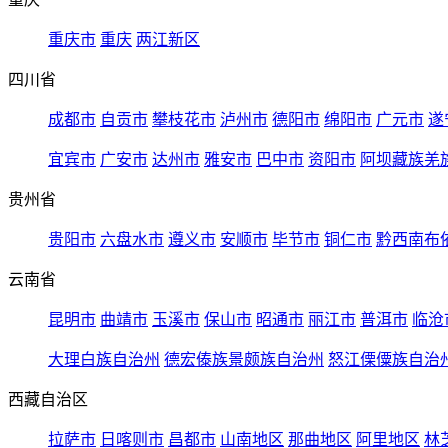
重庆市
重庆
两江新区
四川省
成都市
自贡市
攀枝花市
泸州市
德阳市
绵阳市
广元市
遂
宜宾市
广安市
达州市
雅安市
巴中市
资阳市
阿坝藏族羌
贵州省
贵阳市
六盘水市
遵义市
安顺市
毕节市
铜仁市
黔西南布
云南省
昆明市
曲靖市
玉溪市
保山市
昭通市
丽江市
普洱市
临沧
大理白族自治州
德宏傣族景颇族自治州
怒江傈僳族自治
西藏自治区
拉萨市
日喀则市
昌都市
山南地区
那曲地区
阿里地区
林