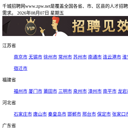
千城招聘网www.zpw.net是覆盖全国各省、市、区县的
需求。 2026年08月07日 星期五
江苏省
南京市
无锡市
徐州市
常州市
苏州市
南通市
连云港市
淮
宿迁市
福建省
福州市
厦门市
莆田市
三明市
泉州市
漳州市
南平市
龙岩
河北省
石家庄市
唐山市
秦皇岛市
邯郸市
邢台市
保定市
张家口
广东省