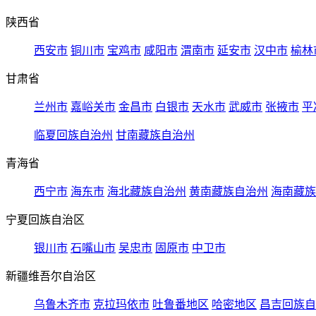
陕西省
西安市
铜川市
宝鸡市
咸阳市
渭南市
延安市
汉中市
榆林
甘肃省
兰州市
嘉峪关市
金昌市
白银市
天水市
武威市
张掖市
平
临夏回族自治州
甘南藏族自治州
青海省
西宁市
海东市
海北藏族自治州
黄南藏族自治州
海南藏族
宁夏回族自治区
银川市
石嘴山市
吴忠市
固原市
中卫市
新疆维吾尔自治区
乌鲁木齐市
克拉玛依市
吐鲁番地区
哈密地区
昌吉回族自