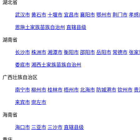
湖北省
武汉市
黄石市
十堰市
宜昌市
襄阳市
鄂州市
荆门市
孝感
恩施土家族苗族自治州
直辖县级
湖南省
长沙市
株洲市
湘潭市
衡阳市
邵阳市
岳阳市
常德市
张家
娄底市
湘西土家族苗族自治州
广西壮族自治区
南宁市
柳州市
桂林市
梧州市
北海市
防城港市
钦州市
贵
来宾市
崇左市
海南省
海口市
三亚市
三沙市
直辖县级
重庆