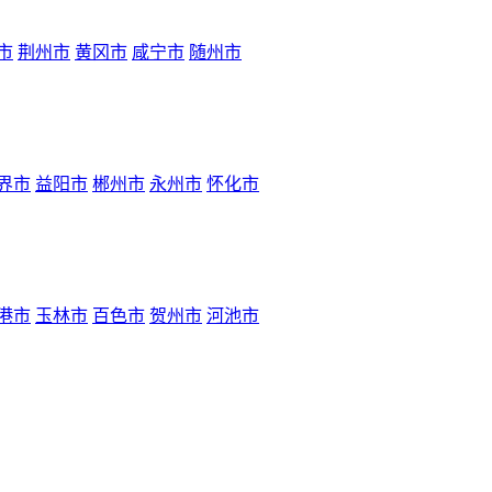
市
荆州市
黄冈市
咸宁市
随州市
界市
益阳市
郴州市
永州市
怀化市
港市
玉林市
百色市
贺州市
河池市