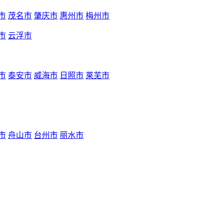
市
茂名市
肇庆市
惠州市
梅州市
市
云浮市
市
泰安市
威海市
日照市
莱芜市
市
舟山市
台州市
丽水市