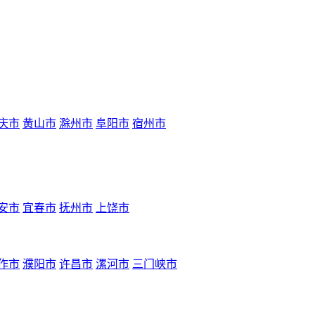
庆市
黄山市
滁州市
阜阳市
宿州市
安市
宜春市
抚州市
上饶市
作市
濮阳市
许昌市
漯河市
三门峡市