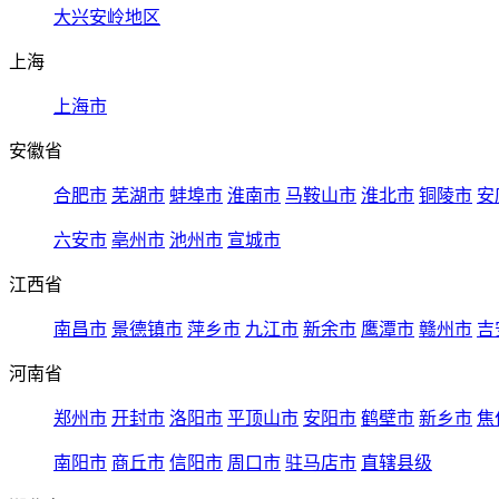
大兴安岭地区
上海
上海市
安徽省
合肥市
芜湖市
蚌埠市
淮南市
马鞍山市
淮北市
铜陵市
安
六安市
亳州市
池州市
宣城市
江西省
南昌市
景德镇市
萍乡市
九江市
新余市
鹰潭市
赣州市
吉
河南省
郑州市
开封市
洛阳市
平顶山市
安阳市
鹤壁市
新乡市
焦
南阳市
商丘市
信阳市
周口市
驻马店市
直辖县级