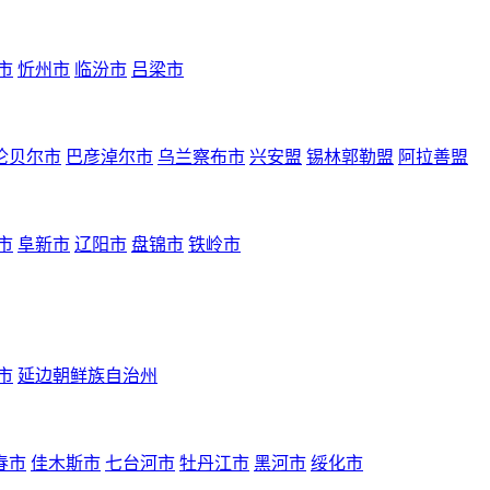
市
忻州市
临汾市
吕梁市
伦贝尔市
巴彦淖尔市
乌兰察布市
兴安盟
锡林郭勒盟
阿拉善盟
市
阜新市
辽阳市
盘锦市
铁岭市
市
延边朝鲜族自治州
春市
佳木斯市
七台河市
牡丹江市
黑河市
绥化市