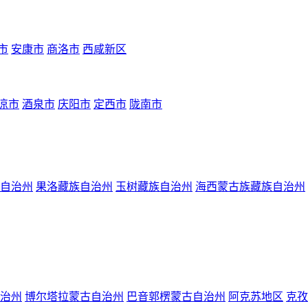
市
安康市
商洛市
西咸新区
凉市
酒泉市
庆阳市
定西市
陇南市
自治州
果洛藏族自治州
玉树藏族自治州
海西蒙古族藏族自治州
治州
博尔塔拉蒙古自治州
巴音郭楞蒙古自治州
阿克苏地区
克孜