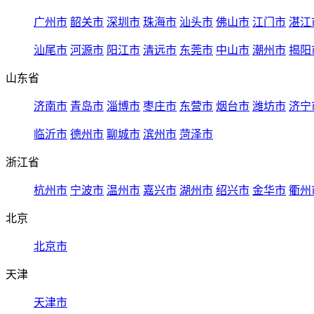
广州市
韶关市
深圳市
珠海市
汕头市
佛山市
江门市
湛江
汕尾市
河源市
阳江市
清远市
东莞市
中山市
潮州市
揭阳
山东省
济南市
青岛市
淄博市
枣庄市
东营市
烟台市
潍坊市
济宁
临沂市
德州市
聊城市
滨州市
菏泽市
浙江省
杭州市
宁波市
温州市
嘉兴市
湖州市
绍兴市
金华市
衢州
北京
北京市
天津
天津市