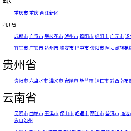
重庆
重庆市
重庆
两江新区
四川省
成都市
自贡市
攀枝花市
泸州市
德阳市
绵阳市
广元市
遂
宜宾市
广安市
达州市
雅安市
巴中市
资阳市
阿坝藏族羌
贵州省
贵阳市
六盘水市
遵义市
安顺市
毕节市
铜仁市
黔西南布
云南省
昆明市
曲靖市
玉溪市
保山市
昭通市
丽江市
普洱市
临沧
族自治州