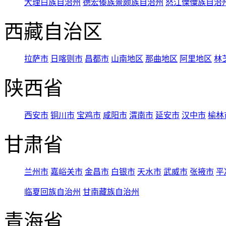
大理白族自治州
德宏傣族景颇族自治州
怒江傈僳族自治
西藏自治区
拉萨市
日喀则市
昌都市
山南地区
那曲地区
阿里地区
林
陕西省
西安市
铜川市
宝鸡市
咸阳市
渭南市
延安市
汉中市
榆林
甘肃省
兰州市
嘉峪关市
金昌市
白银市
天水市
武威市
张掖市
平
临夏回族自治州
甘南藏族自治州
青海省