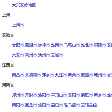
大兴安岭地区
上海
上海市
安徽省
合肥市
芜湖市
蚌埠市
淮南市
马鞍山市
淮北市
铜陵市
安
六安市
亳州市
池州市
宣城市
江西省
南昌市
景德镇市
萍乡市
九江市
新余市
鹰潭市
赣州市
吉
河南省
郑州市
开封市
洛阳市
平顶山市
安阳市
鹤壁市
新乡市
焦
南阳市
商丘市
信阳市
周口市
驻马店市
直辖县级