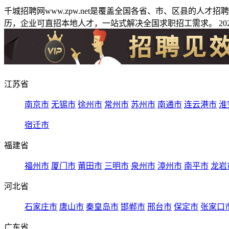
千城招聘网www.zpw.net是覆盖全国各省、市、区县的人
历，企业可直招本地人才，一站式解决全国求职招工需求。 2026
江苏省
南京市
无锡市
徐州市
常州市
苏州市
南通市
连云港市
淮
宿迁市
福建省
福州市
厦门市
莆田市
三明市
泉州市
漳州市
南平市
龙岩
河北省
石家庄市
唐山市
秦皇岛市
邯郸市
邢台市
保定市
张家口
广东省