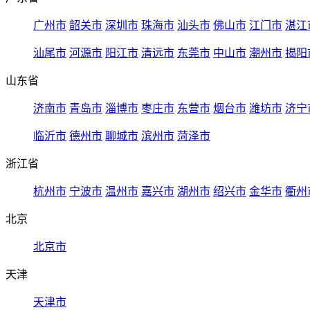
广州市
韶关市
深圳市
珠海市
汕头市
佛山市
江门市
湛江
汕尾市
河源市
阳江市
清远市
东莞市
中山市
潮州市
揭阳
山东省
济南市
青岛市
淄博市
枣庄市
东营市
烟台市
潍坊市
济宁
临沂市
德州市
聊城市
滨州市
菏泽市
浙江省
杭州市
宁波市
温州市
嘉兴市
湖州市
绍兴市
金华市
衢州
北京
北京市
天津
天津市