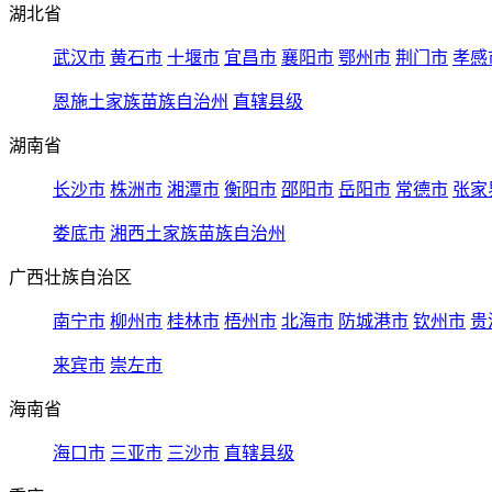
湖北省
武汉市
黄石市
十堰市
宜昌市
襄阳市
鄂州市
荆门市
孝感
恩施土家族苗族自治州
直辖县级
湖南省
长沙市
株洲市
湘潭市
衡阳市
邵阳市
岳阳市
常德市
张家
娄底市
湘西土家族苗族自治州
广西壮族自治区
南宁市
柳州市
桂林市
梧州市
北海市
防城港市
钦州市
贵
来宾市
崇左市
海南省
海口市
三亚市
三沙市
直辖县级