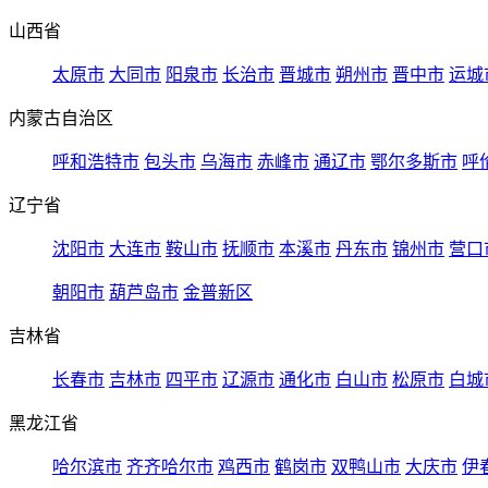
山西省
太原市
大同市
阳泉市
长治市
晋城市
朔州市
晋中市
运城
内蒙古自治区
呼和浩特市
包头市
乌海市
赤峰市
通辽市
鄂尔多斯市
呼
辽宁省
沈阳市
大连市
鞍山市
抚顺市
本溪市
丹东市
锦州市
营口
朝阳市
葫芦岛市
金普新区
吉林省
长春市
吉林市
四平市
辽源市
通化市
白山市
松原市
白城
黑龙江省
哈尔滨市
齐齐哈尔市
鸡西市
鹤岗市
双鸭山市
大庆市
伊