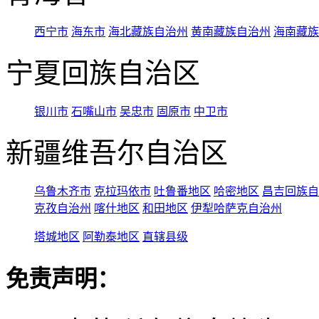
西宁市
海东市
海北藏族自治州
黄南藏族自治州
海南藏族
宁夏回族自治区
银川市
石嘴山市
吴忠市
固原市
中卫市
新疆维吾尔自治区
乌鲁木齐市
克拉玛依市
吐鲁番地区
哈密地区
昌吉回族自
克孜自治州
喀什地区
和田地区
伊犁哈萨克自治州
塔城地区
阿勒泰地区
直辖县级
免责声明：