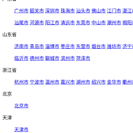
广州市
韶关市
深圳市
珠海市
汕头市
佛山市
江门市
湛江
汕尾市
河源市
阳江市
清远市
东莞市
中山市
潮州市
揭阳
山东省
济南市
青岛市
淄博市
枣庄市
东营市
烟台市
潍坊市
济宁
临沂市
德州市
聊城市
滨州市
菏泽市
浙江省
杭州市
宁波市
温州市
嘉兴市
湖州市
绍兴市
金华市
衢州
北京
北京市
天津
天津市