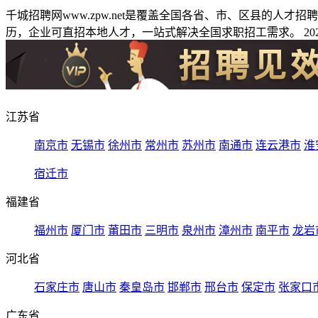
千城招聘网www.zpw.net是覆盖全国各省、市、区县的人
历，企业可直招本地人才，一站式解决全国求职招工需求。 2026
江苏省
南京市
无锡市
徐州市
常州市
苏州市
南通市
连云港市
淮
宿迁市
福建省
福州市
厦门市
莆田市
三明市
泉州市
漳州市
南平市
龙岩
河北省
石家庄市
唐山市
秦皇岛市
邯郸市
邢台市
保定市
张家口
广东省