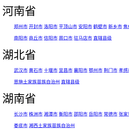
河南省
郑州市
开封市
洛阳市
平顶山市
安阳市
鹤壁市
新乡市
焦
南阳市
商丘市
信阳市
周口市
驻马店市
直辖县级
湖北省
武汉市
黄石市
十堰市
宜昌市
襄阳市
鄂州市
荆门市
孝感
恩施土家族苗族自治州
直辖县级
湖南省
长沙市
株洲市
湘潭市
衡阳市
邵阳市
岳阳市
常德市
张家
娄底市
湘西土家族苗族自治州