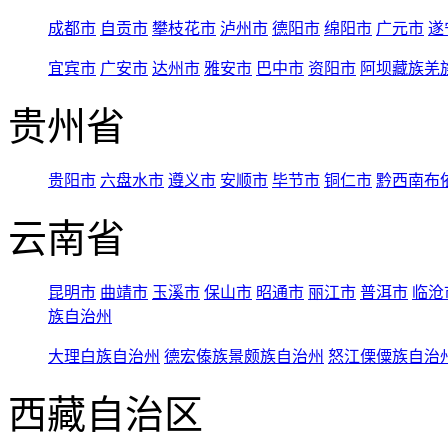
成都市
自贡市
攀枝花市
泸州市
德阳市
绵阳市
广元市
遂
宜宾市
广安市
达州市
雅安市
巴中市
资阳市
阿坝藏族羌
贵州省
贵阳市
六盘水市
遵义市
安顺市
毕节市
铜仁市
黔西南布
云南省
昆明市
曲靖市
玉溪市
保山市
昭通市
丽江市
普洱市
临沧
族自治州
大理白族自治州
德宏傣族景颇族自治州
怒江傈僳族自治
西藏自治区