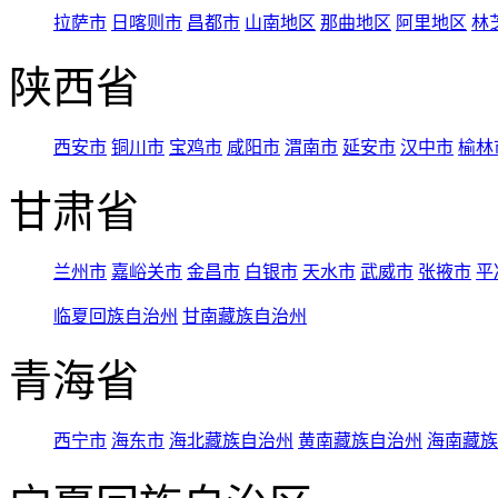
拉萨市
日喀则市
昌都市
山南地区
那曲地区
阿里地区
林
陕西省
西安市
铜川市
宝鸡市
咸阳市
渭南市
延安市
汉中市
榆林
甘肃省
兰州市
嘉峪关市
金昌市
白银市
天水市
武威市
张掖市
平
临夏回族自治州
甘南藏族自治州
青海省
西宁市
海东市
海北藏族自治州
黄南藏族自治州
海南藏族