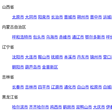
山西省
太原市
大同市
阳泉市
长治市
晋城市
朔州市
晋中市
运城
内蒙古自治区
呼和浩特市
包头市
乌海市
赤峰市
通辽市
鄂尔多斯市
呼
辽宁省
沈阳市
大连市
鞍山市
抚顺市
本溪市
丹东市
锦州市
营口
朝阳市
葫芦岛市
金普新区
吉林省
长春市
吉林市
四平市
辽源市
通化市
白山市
松原市
白城
黑龙江省
哈尔滨市
齐齐哈尔市
鸡西市
鹤岗市
双鸭山市
大庆市
伊