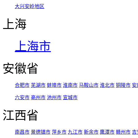
大兴安岭地区
上海
上海市
安徽省
合肥市
芜湖市
蚌埠市
淮南市
马鞍山市
淮北市
铜陵市
安
六安市
亳州市
池州市
宣城市
江西省
南昌市
景德镇市
萍乡市
九江市
新余市
鹰潭市
赣州市
吉