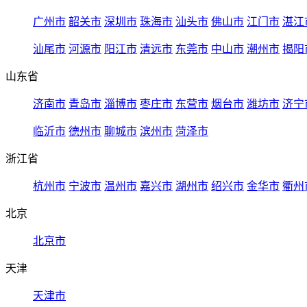
广州市
韶关市
深圳市
珠海市
汕头市
佛山市
江门市
湛江
汕尾市
河源市
阳江市
清远市
东莞市
中山市
潮州市
揭阳
山东省
济南市
青岛市
淄博市
枣庄市
东营市
烟台市
潍坊市
济宁
临沂市
德州市
聊城市
滨州市
菏泽市
浙江省
杭州市
宁波市
温州市
嘉兴市
湖州市
绍兴市
金华市
衢州
北京
北京市
天津
天津市