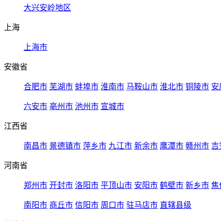
大兴安岭地区
上海
上海市
安徽省
合肥市
芜湖市
蚌埠市
淮南市
马鞍山市
淮北市
铜陵市
安
六安市
亳州市
池州市
宣城市
江西省
南昌市
景德镇市
萍乡市
九江市
新余市
鹰潭市
赣州市
吉
河南省
郑州市
开封市
洛阳市
平顶山市
安阳市
鹤壁市
新乡市
焦
南阳市
商丘市
信阳市
周口市
驻马店市
直辖县级