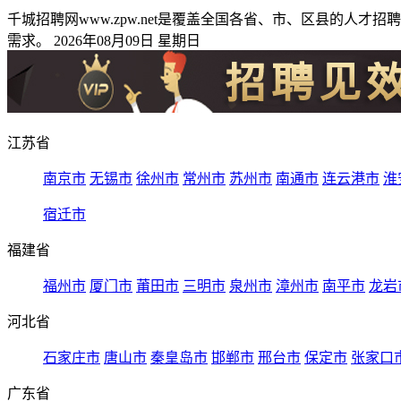
千城招聘网www.zpw.net是覆盖全国各省、市、区县的
需求。 2026年08月09日 星期日
江苏省
南京市
无锡市
徐州市
常州市
苏州市
南通市
连云港市
淮
宿迁市
福建省
福州市
厦门市
莆田市
三明市
泉州市
漳州市
南平市
龙岩
河北省
石家庄市
唐山市
秦皇岛市
邯郸市
邢台市
保定市
张家口
广东省