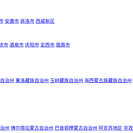
市
安康市
商洛市
西咸新区
凉市
酒泉市
庆阳市
定西市
陇南市
自治州
果洛藏族自治州
玉树藏族自治州
海西蒙古族藏族自治州
治州
博尔塔拉蒙古自治州
巴音郭楞蒙古自治州
阿克苏地区
克孜