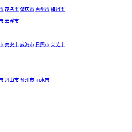
市
茂名市
肇庆市
惠州市
梅州市
市
云浮市
市
泰安市
威海市
日照市
莱芜市
市
舟山市
台州市
丽水市