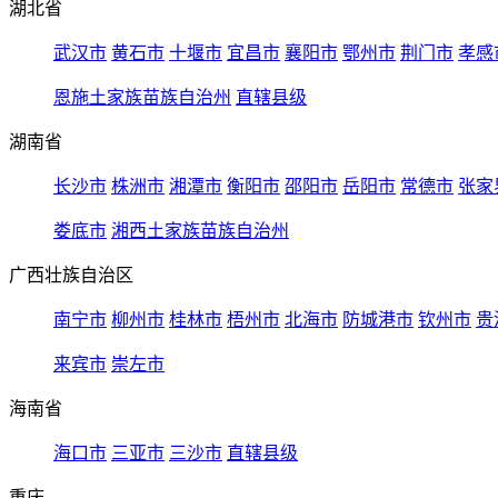
湖北省
武汉市
黄石市
十堰市
宜昌市
襄阳市
鄂州市
荆门市
孝感
恩施土家族苗族自治州
直辖县级
湖南省
长沙市
株洲市
湘潭市
衡阳市
邵阳市
岳阳市
常德市
张家
娄底市
湘西土家族苗族自治州
广西壮族自治区
南宁市
柳州市
桂林市
梧州市
北海市
防城港市
钦州市
贵
来宾市
崇左市
海南省
海口市
三亚市
三沙市
直辖县级
重庆