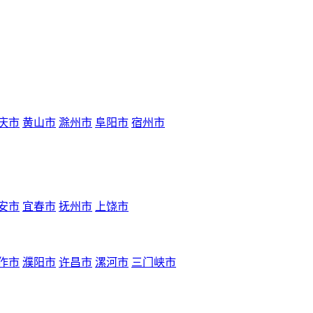
庆市
黄山市
滁州市
阜阳市
宿州市
安市
宜春市
抚州市
上饶市
作市
濮阳市
许昌市
漯河市
三门峡市