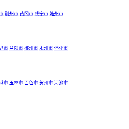
市
荆州市
黄冈市
咸宁市
随州市
界市
益阳市
郴州市
永州市
怀化市
港市
玉林市
百色市
贺州市
河池市