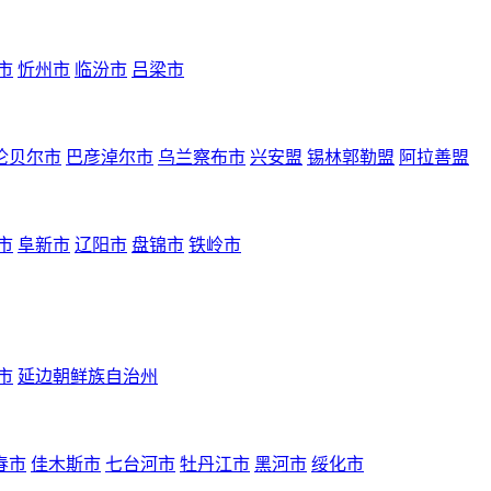
市
忻州市
临汾市
吕梁市
伦贝尔市
巴彦淖尔市
乌兰察布市
兴安盟
锡林郭勒盟
阿拉善盟
市
阜新市
辽阳市
盘锦市
铁岭市
市
延边朝鲜族自治州
春市
佳木斯市
七台河市
牡丹江市
黑河市
绥化市