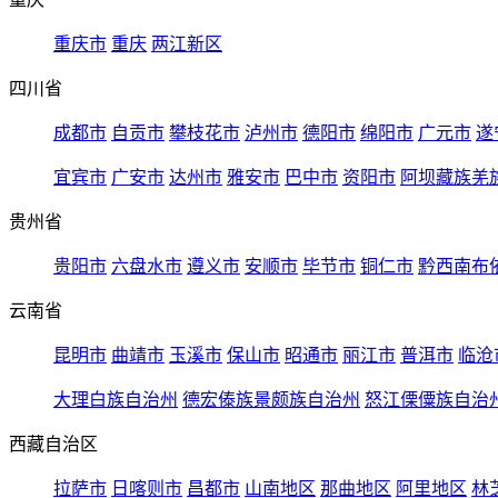
重庆市
重庆
两江新区
四川省
成都市
自贡市
攀枝花市
泸州市
德阳市
绵阳市
广元市
遂
宜宾市
广安市
达州市
雅安市
巴中市
资阳市
阿坝藏族羌
贵州省
贵阳市
六盘水市
遵义市
安顺市
毕节市
铜仁市
黔西南布
云南省
昆明市
曲靖市
玉溪市
保山市
昭通市
丽江市
普洱市
临沧
大理白族自治州
德宏傣族景颇族自治州
怒江傈僳族自治
西藏自治区
拉萨市
日喀则市
昌都市
山南地区
那曲地区
阿里地区
林