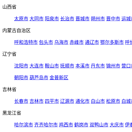
山西省
太原市
大同市
阳泉市
长治市
晋城市
朔州市
晋中市
运城
内蒙古自治区
呼和浩特市
包头市
乌海市
赤峰市
通辽市
鄂尔多斯市
呼
辽宁省
沈阳市
大连市
鞍山市
抚顺市
本溪市
丹东市
锦州市
营口
朝阳市
葫芦岛市
金普新区
吉林省
长春市
吉林市
四平市
辽源市
通化市
白山市
松原市
白城
黑龙江省
哈尔滨市
齐齐哈尔市
鸡西市
鹤岗市
双鸭山市
大庆市
伊