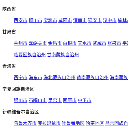
陕西省
西安市
铜川市
宝鸡市
咸阳市
渭南市
延安市
汉中市
榆林
甘肃省
兰州市
嘉峪关市
金昌市
白银市
天水市
武威市
张掖市
平
临夏回族自治州
甘南藏族自治州
青海省
西宁市
海东市
海北藏族自治州
黄南藏族自治州
海南藏族
宁夏回族自治区
银川市
石嘴山市
吴忠市
固原市
中卫市
新疆维吾尔自治区
乌鲁木齐市
克拉玛依市
吐鲁番地区
哈密地区
昌吉回族自